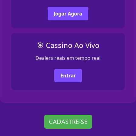
Jogar Agora
🎯 Cassino Ao Vivo
Dealers reais em tempo real
Entrar
CADASTRE-SE