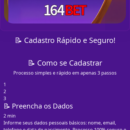
📝 Cadastro Rápido e Seguro!
📝 Como se Cadastrar
Processo simples e rápido em apenas 3 passos
1
2
3
📝 Preencha os Dados
2 min
Informe seus dados pessoais básicos: nome, email,
telefone e data de nascimento. Processo 100% seguro e