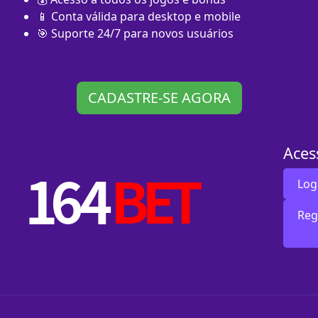
📱 Conta válida para desktop e mobile
🎯 Suporte 24/7 para novos usuários
CADASTRE-SE AGORA
Aces
Log
Reg