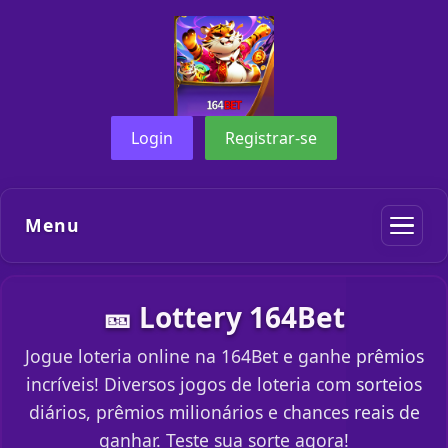
Login
Registrar-se
Menu
🎫 Lottery 164Bet
Jogue loteria online na 164Bet e ganhe prêmios
incríveis! Diversos jogos de loteria com sorteios
diários, prêmios milionários e chances reais de
ganhar. Teste sua sorte agora!