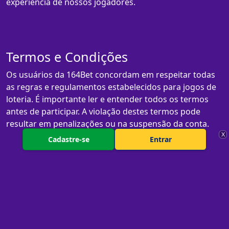
experiência de nossos jogadores.
Termos e Condições
Os usuários da 164Bet concordam em respeitar todas
as regras e regulamentos estabelecidos para jogos de
loteria. É importante ler e entender todos os termos
antes de participar. A violação destes termos pode
resultar em penalizações ou na suspensão da conta.
X
Cadastre-se
Entrar