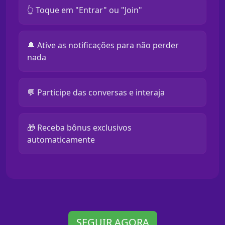
👆 Toque em "Entrar" ou "Join"
🔔 Ative as notificações para não perder
nada
💬 Participe das conversas e interaja
🎁 Receba bônus exclusivos
automaticamente
SEGUIR AGORA