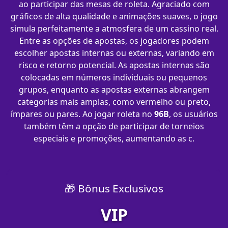
ao participar das mesas de roleta. Agraciado com
gráficos de alta qualidade e animações suaves, o jogo
simula perfeitamente a atmosfera de um cassino real.
Entre as opções de apostas, os jogadores podem
escolher apostas internas ou externas, variando em
risco e retorno potencial. As apostas internas são
colocadas em números individuais ou pequenos
grupos, enquanto as apostas externas abrangem
categorias mais amplas, como vermelho ou preto,
ímpares ou pares. Ao jogar roleta no
96B
, os usuários
também têm a opção de participar de torneios
especiais e promoções, aumentando as c.
🎁 Bônus Exclusivos
VIP