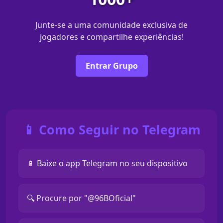
Junte-se a uma comunidade exclusiva de
jogadores e compartilhe experiências!
Entrar Grupo
📱 Como Seguir no Telegram
📱 Baixe o app Telegram no seu dispositivo
🔍 Procure por "@96BOficial"