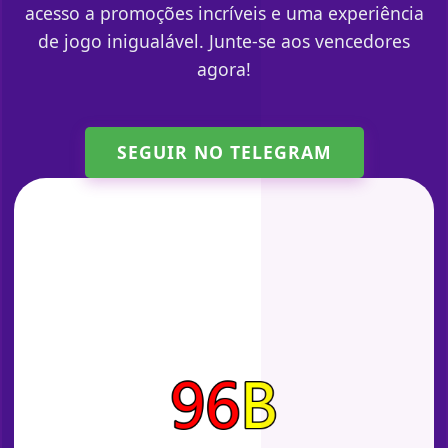
acesso a promoções incríveis e uma experiência
de jogo inigualável. Junte-se aos vencedores
agora!
SEGUIR NO TELEGRAM