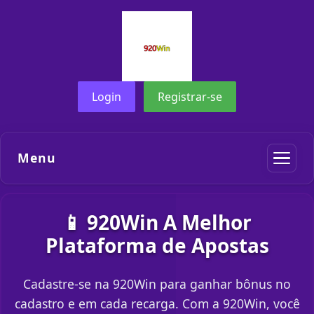
Login
Registrar-se
Menu
📱 920Win A Melhor
Plataforma de Apostas
Cadastre-se na 920Win para ganhar bônus no
cadastro e em cada recarga. Com a 920Win, você