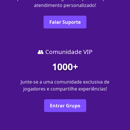
atendimento personalizado!
Falar Suporte
👥 Comunidade VIP
1000+
Junte-se a uma comunidade exclusiva de
jogadores e compartilhe experiências!
Entrar Grupo