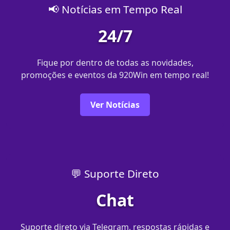
📢 Notícias em Tempo Real
24/7
Fique por dentro de todas as novidades,
promoções e eventos da 920Win em tempo real!
Ver Notícias
💬 Suporte Direto
Chat
Suporte direto via Telegram, respostas rápidas e