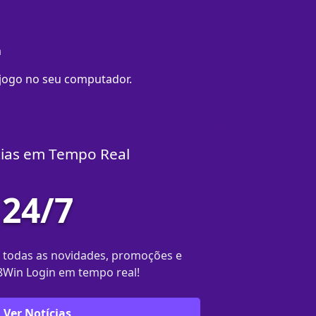
m
e jogo no seu computador.
cias em Tempo Real
24/7
e todas as novidades, promoções e
8Win Login em tempo real!
Ver Notícias