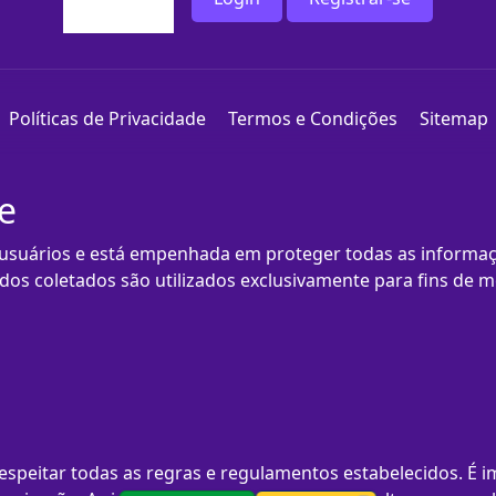
Políticas de Privacidade
Termos e Condições
Sitemap
de
s usuários e está empenhada em proteger todas as informa
os coletados são utilizados exclusivamente para fins de m
peitar todas as regras e regulamentos estabelecidos. É i