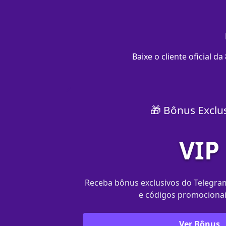
Baixe o cliente oficial 
🎁 Bônus Exclu
VIP
Receba bônus exclusivos do Telegra
e códigos promocionai
Ver Bônus