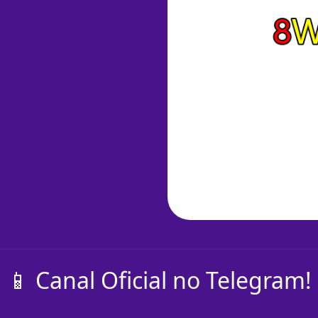
📱 Canal Oficial no Telegram!