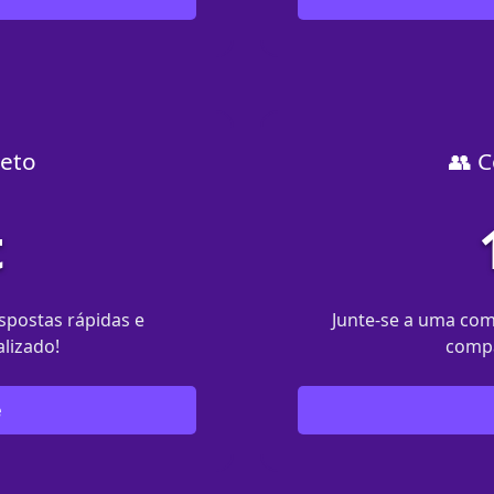
reto
👥 
t
espostas rápidas e
Junte-se a uma com
lizado!
compa
e