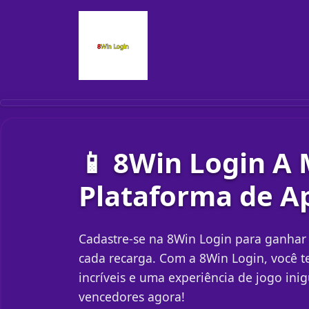
📱 8Win Login A
Plataforma de A
Cadastre-se na 8Win Login para ganhar
cada recarga. Com a 8Win Login, você 
incríveis e uma experiência de jogo inig
vencedores agora!