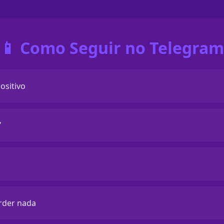
📱 Como Seguir no Telegram
ositivo
"
erder nada