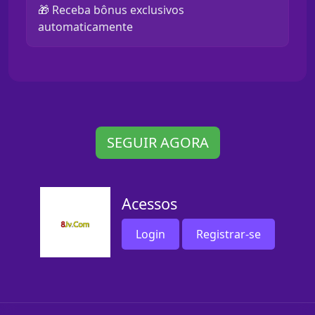
🎁 Receba bônus exclusivos
automaticamente
SEGUIR AGORA
Acessos
Login
Registrar-se