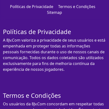
Políticas de Privacidade
Termos e Condições
Sitemap
Políticas de Privacidade
A 8Jv.Com valoriza a privacidade de seus usuários e está
empenhada em proteger todas as informações
pessoais fornecidas durante o uso de nossos canais de
comunicação. Todos os dados coletados são utilizados
exclusivamente para fins de melhoria contínua da
experiência de nossos jogadores.
Termos e Condições
Os usuários da 8Jv.Com concordam em respeitar todas