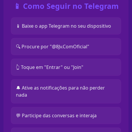
📱 Como Seguir no Telegram
📱 Baixe o app Telegram no seu dispositivo
🔍 Procure por "@8Jv.ComOficial"
👆 Toque em "Entrar" ou "Join"
🔔 Ative as notificações para não perder
nada
💬 Participe das conversas e interaja