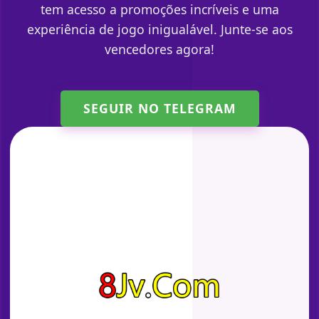
tem acesso a promoções incríveis e uma
experiência de jogo inigualável. Junte-se aos
vencedores agora!
SEGUIR NO TELEGRAM