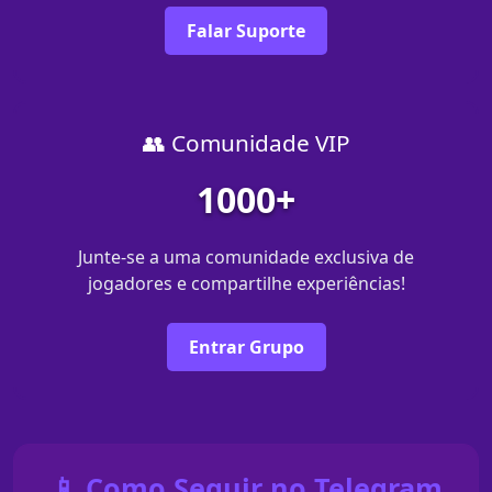
Falar Suporte
👥 Comunidade VIP
1000+
Junte-se a uma comunidade exclusiva de
jogadores e compartilhe experiências!
Entrar Grupo
📱 Como Seguir no Telegram