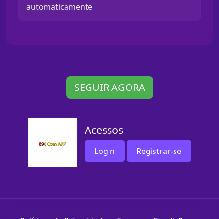
automaticamente
SEGUIR AGORA
Acessos
Login
Registrar-se