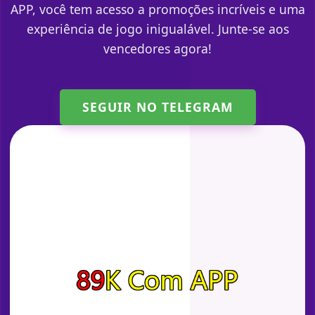
APP, você tem acesso a promoções incríveis e uma
experiência de jogo inigualável. Junte-se aos
vencedores agora!
SEGUIR NO TELEGRAM