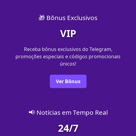
🎁 Bônus Exclusivos
VIP
Receba bônus exclusivos do Telegram,
promoções especiais e códigos promocionais
únicos!
Ver Bônus
📢 Notícias em Tempo Real
24/7