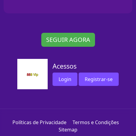
SEGUIR AGORA
Acessos
Login
Registrar-se
Políticas de Privacidade
Termos e Condições
Sitemap