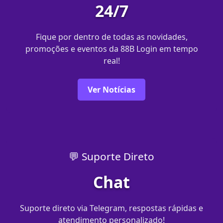
24/7
Fique por dentro de todas as novidades,
promoções e eventos da 88B Login em tempo
real!
Ver Notícias
💬 Suporte Direto
Chat
Suporte direto via Telegram, respostas rápidas e
atendimento personalizado!