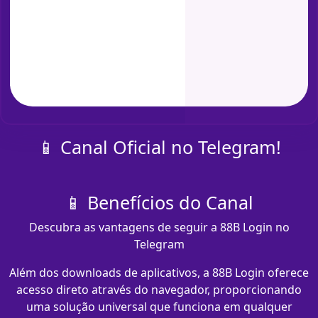
📱 Canal Oficial no Telegram!
📱 Benefícios do Canal
Descubra as vantagens de seguir a 88B Login no
Telegram
Além dos downloads de aplicativos, a 88B Login oferece
acesso direto através do navegador, proporcionando
uma solução universal que funciona em qualquer