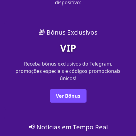
dispositivo:
🎁 Bônus Exclusivos
VIP
Receba bônus exclusivos do Telegram,
promoções especiais e códigos promocionais
únicos!
Ver Bônus
📢 Notícias em Tempo Real