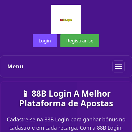
Login
Registrar-se
Menu
📱 88B Login A Melhor
Plataforma de Apostas
Cadastre-se na 88B Login para ganhar bônus no
cadastro e em cada recarga. Com a 88B Login,