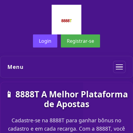
Login
Registrar-se
Menu
📱 8888T A Melhor Plataforma
de Apostas
Cadastre-se na 8888T para ganhar bônus no
cadastro e em cada recarga. Com a 8888T, você