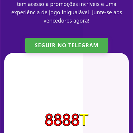
tem acesso a promoções incríveis e uma
experiência de jogo inigualável. Junte-se aos
vencedores agora!
SEGUIR NO TELEGRAM