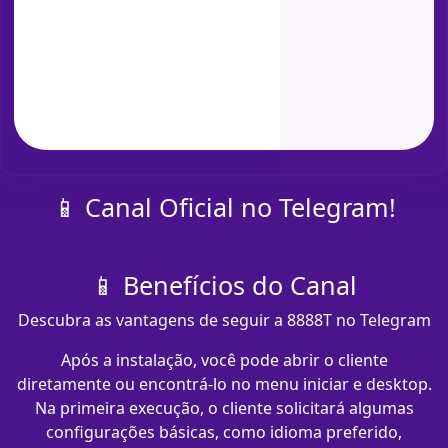
📱 Canal Oficial no Telegram!
📱 Benefícios do Canal
Descubra as vantagens de seguir a 8888T no Telegram
Após a instalação, você pode abrir o cliente
diretamente ou encontrá-lo no menu iniciar e desktop.
Na primeira execução, o cliente solicitará algumas
configurações básicas, como idioma preferido,