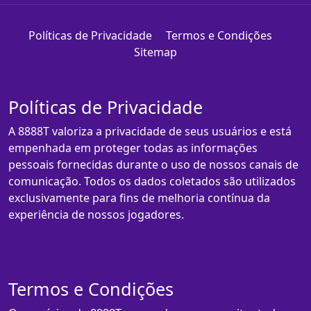
Políticas de Privacidade
Termos e Condições
Sitemap
Políticas de Privacidade
A 8888T valoriza a privacidade de seus usuários e está
empenhada em proteger todas as informações
pessoais fornecidas durante o uso de nossos canais de
comunicação. Todos os dados coletados são utilizados
exclusivamente para fins de melhoria contínua da
experiência de nossos jogadores.
Termos e Condições