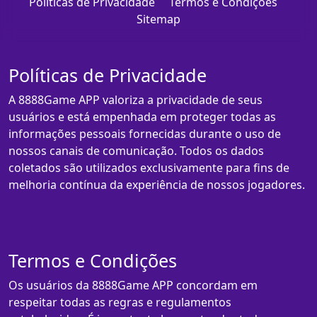
Políticas de Privacidade
Termos e Condições
Sitemap
Políticas de Privacidade
A 8888Game APP valoriza a privacidade de seus
usuários e está empenhada em proteger todas as
informações pessoais fornecidas durante o uso de
nossos canais de comunicação. Todos os dados
coletados são utilizados exclusivamente para fins de
melhoria contínua da experiência de nossos jogadores.
Termos e Condições
Os usuários da 8888Game APP concordam em
respeitar todas as regras e regulamentos