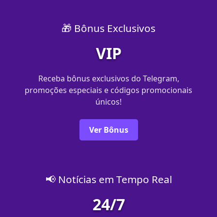
🎁 Bônus Exclusivos
VIP
Receba bônus exclusivos do Telegram,
promoções especiais e códigos promocionais
únicos!
Ver Bônus
📢 Notícias em Tempo Real
24/7