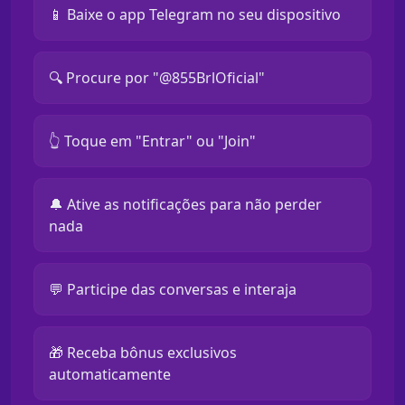
📱 Baixe o app Telegram no seu dispositivo
🔍 Procure por "@855BrlOficial"
👆 Toque em "Entrar" ou "Join"
🔔 Ative as notificações para não perder
nada
💬 Participe das conversas e interaja
🎁 Receba bônus exclusivos
automaticamente