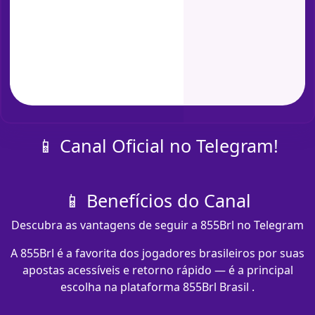
📱 Canal Oficial no Telegram!
📱 Benefícios do Canal
Descubra as vantagens de seguir a 855Brl no Telegram
A 855Brl é a favorita dos jogadores brasileiros por suas
apostas acessíveis e retorno rápido — é a principal
escolha na plataforma 855Brl Brasil .