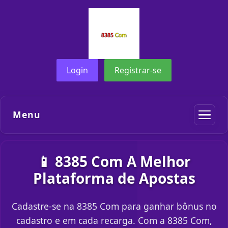
Login
Registrar-se
Menu
📱 8385 Com A Melhor
Plataforma de Apostas
Cadastre-se na 8385 Com para ganhar bônus no
cadastro e em cada recarga. Com a 8385 Com,