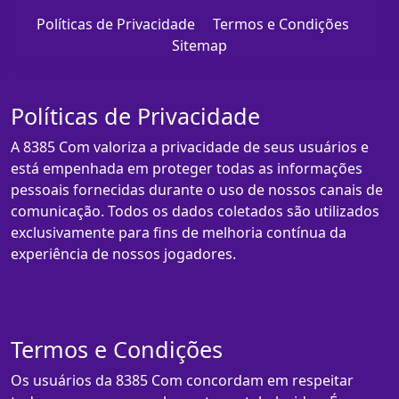
Políticas de Privacidade
Termos e Condições
Sitemap
Políticas de Privacidade
A 8385 Com valoriza a privacidade de seus usuários e
está empenhada em proteger todas as informações
pessoais fornecidas durante o uso de nossos canais de
comunicação. Todos os dados coletados são utilizados
exclusivamente para fins de melhoria contínua da
experiência de nossos jogadores.
Termos e Condições
Os usuários da 8385 Com concordam em respeitar