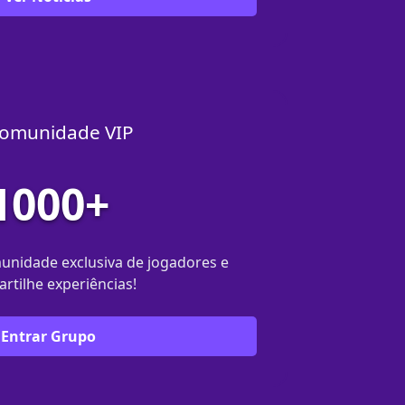
Comunidade VIP
1000+
unidade exclusiva de jogadores e
rtilhe experiências!
Entrar Grupo