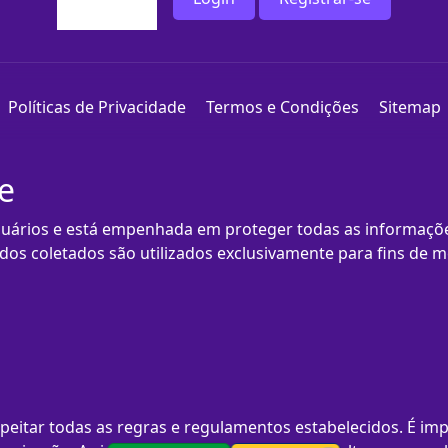
Políticas de Privacidade
Termos e Condições
Sitemap
de
usuários e está empenhada em proteger todas as informaçõ
os coletados são utilizados exclusivamente para fins de m
itar todas as regras e regulamentos estabelecidos. É imp