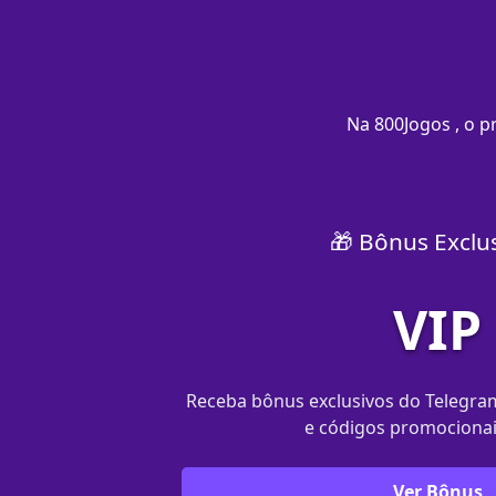
Na 800Jogos , o p
🎁 Bônus Exclu
VIP
Receba bônus exclusivos do Telegra
e códigos promocionai
Ver Bônus