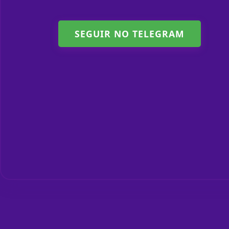
SEGUIR NO TELEGRAM