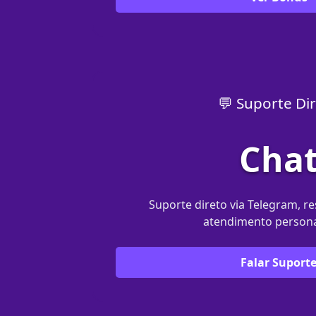
💬 Suporte Di
Cha
Suporte direto via Telegram, r
atendimento persona
Falar Suport