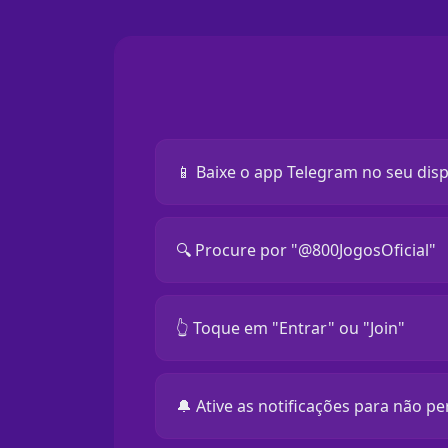
📱 Baixe o app Telegram no seu disp
🔍 Procure por "@800JogosOficial"
👆 Toque em "Entrar" ou "Join"
🔔 Ative as notificações para não p