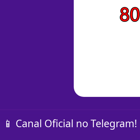
📱 Canal Oficial no Telegram!