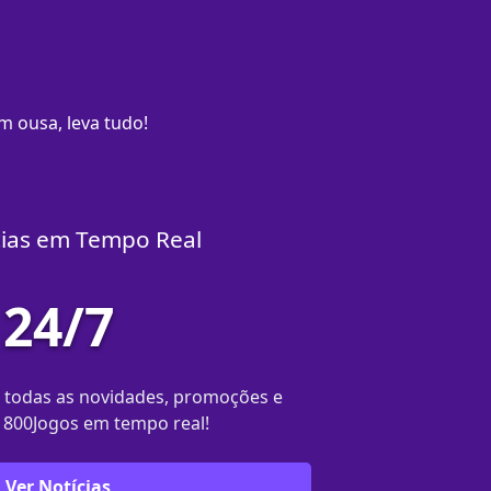
m ousa, leva tudo!
cias em Tempo Real
24/7
e todas as novidades, promoções e
 800Jogos em tempo real!
Ver Notícias