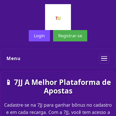
Login
Registrar-se
Menu
📱 7JJ A Melhor Plataforma de
Apostas
Cadastre-se na 7JJ para ganhar bônus no cadastro
e em cada recarga. Com a 7JJ, você tem acesso a