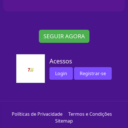
SEGUIR AGORA
Acessos
Login
Registrar-se
Políticas de Privacidade
Termos e Condições
Sitemap