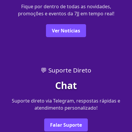
Fique por dentro de todas as novidades,
promoções e eventos da 7JJ em tempo real!
Ver Notícias
💬 Suporte Direto
Chat
Suporte direto via Telegram, respostas rápidas e
atendimento personalizado!
Falar Suporte