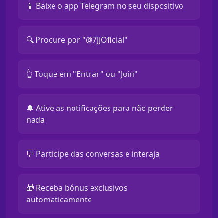
📱 Baixe o app Telegram no seu dispositivo
🔍 Procure por "@7JJOficial"
👆 Toque em "Entrar" ou "Join"
🔔 Ative as notificações para não perder
nada
💬 Participe das conversas e interaja
🎁 Receba bônus exclusivos
automaticamente