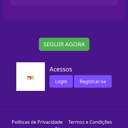
SEGUIR AGORA
Acessos
Login
Registrar-se
Políticas de Privacidade
Termos e Condições