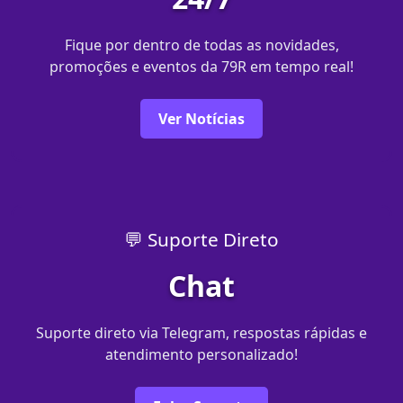
Fique por dentro de todas as novidades,
promoções e eventos da 79R em tempo real!
Ver Notícias
💬 Suporte Direto
Chat
Suporte direto via Telegram, respostas rápidas e
atendimento personalizado!