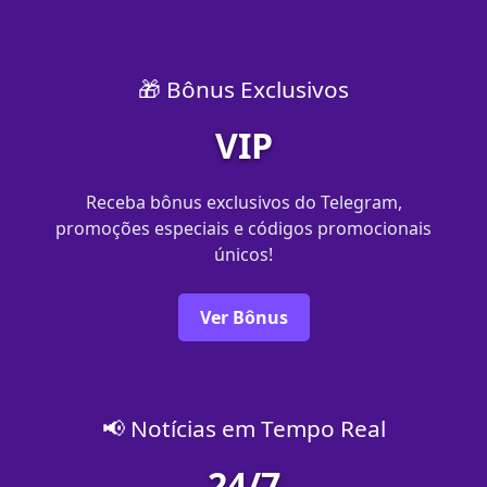
🎁 Bônus Exclusivos
VIP
Receba bônus exclusivos do Telegram,
promoções especiais e códigos promocionais
únicos!
Ver Bônus
📢 Notícias em Tempo Real
24/7