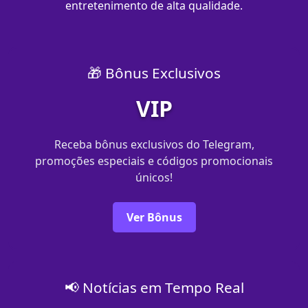
entretenimento de alta qualidade.
🎁 Bônus Exclusivos
VIP
Receba bônus exclusivos do Telegram,
promoções especiais e códigos promocionais
únicos!
Ver Bônus
📢 Notícias em Tempo Real