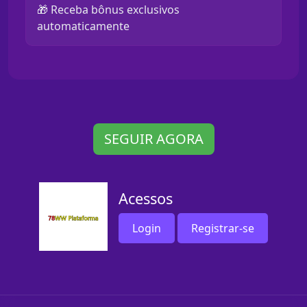
🎁 Receba bônus exclusivos
automaticamente
SEGUIR AGORA
Acessos
Login
Registrar-se