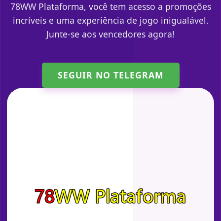
78WW Plataforma, você tem acesso a promoções
incríveis e uma experiência de jogo inigualável.
Junte-se aos vencedores agora!
SEGUIR NO TELEGRAM