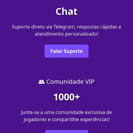
Chat
Suporte direto via Telegram, respostas rápidas e
atendimento personalizado!
Falar Suporte
👥 Comunidade VIP
1000+
Junte-se a uma comunidade exclusiva de
jogadores e compartilhe experiências!