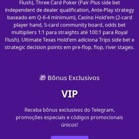
Flush), Three Card Poker (Pair Plus side bet
independent de dealer qualification, Ante-Play strategy
baseado em Q-6-4 minimum), Casino Hold'em (2-card
player hand, 5-card community board, odds bet
multipliers 1:1 para straights até 100:1 para Royal
Flush). Ultimate Texas Hold'em adiciona Trips side bet e
strategic decision points em pre-flop, flop, river stages.
🎁 Bônus Exclusivos
VIP
Receba bônus exclusivos do Telegram,
promoções especiais e códigos promocionais
únicos!