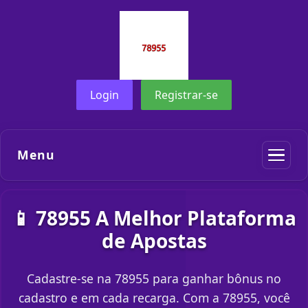
Login
Registrar-se
Menu
📱 78955 A Melhor Plataforma
de Apostas
Cadastre-se na 78955 para ganhar bônus no
cadastro e em cada recarga. Com a 78955, você