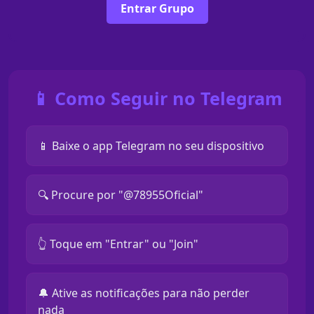
Entrar Grupo
📱 Como Seguir no Telegram
📱 Baixe o app Telegram no seu dispositivo
🔍 Procure por "@78955Oficial"
👆 Toque em "Entrar" ou "Join"
🔔 Ative as notificações para não perder
nada