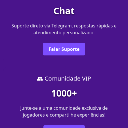
Chat
Suporte direto via Telegram, respostas rápidas e
atendimento personalizado!
Falar Suporte
👥 Comunidade VIP
1000+
Junte-se a uma comunidade exclusiva de
jogadores e compartilhe experiências!