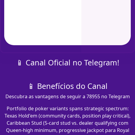
📱 Canal Oficial no Telegram!
📱 Benefícios do Canal
Descubra as vantagens de seguir a 78955 no Telegram
Portfolio de poker variants spans strategic spectrum:
Texas Hold'em (community cards, position play critical),
Caribbean Stud (5-card stud vs. dealer qualifying com
Queen-high minimum, progressive jackpot para Royal