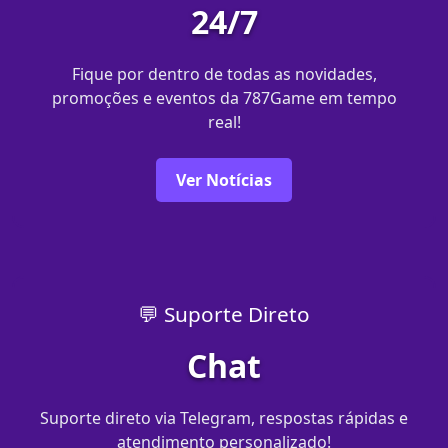
24/7
Fique por dentro de todas as novidades,
promoções e eventos da 787Game em tempo
real!
Ver Notícias
💬 Suporte Direto
Chat
Suporte direto via Telegram, respostas rápidas e
atendimento personalizado!