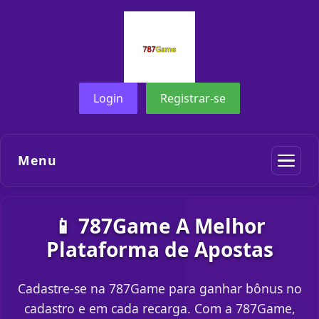
Login
Registrar-se
Menu
📱 787Game A Melhor
Plataforma de Apostas
Cadastre-se na 787Game para ganhar bônus no
cadastro e em cada recarga. Com a 787Game,