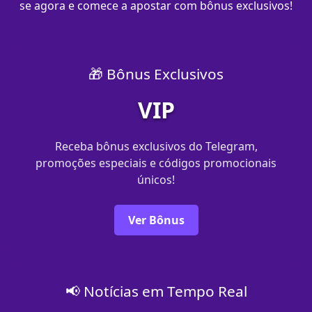
se agora e comece a apostar com bônus exclusivos!
🎁 Bônus Exclusivos
VIP
Receba bônus exclusivos do Telegram,
promoções especiais e códigos promocionais
únicos!
Ver Bônus
📢 Notícias em Tempo Real