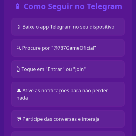
📱 Como Seguir no Telegram
📱 Baixe o app Telegram no seu dispositivo
🔍 Procure por "@787GameOficial"
👆 Toque em "Entrar" ou "Join"
🔔 Ative as notificações para não perder
nada
💬 Participe das conversas e interaja