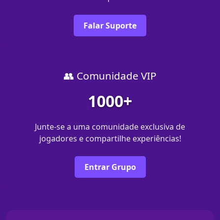
Falar Suporte
👥 Comunidade VIP
1000+
Junte-se a uma comunidade exclusiva de
jogadores e compartilhe experiências!
Entrar Grupo