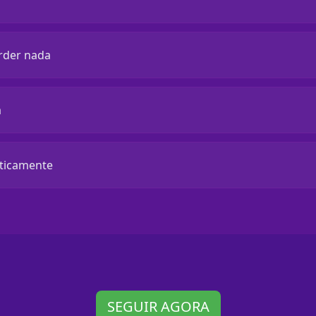
erder nada
a
aticamente
SEGUIR AGORA