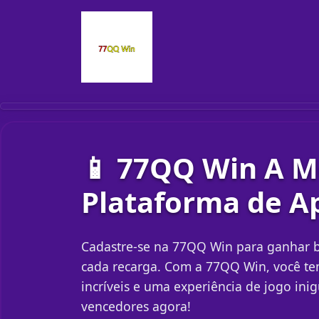
📱 77QQ Win A M
Plataforma de A
Cadastre-se na 77QQ Win para ganhar 
cada recarga. Com a 77QQ Win, você t
incríveis e uma experiência de jogo inig
vencedores agora!