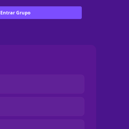
Entrar Grupo