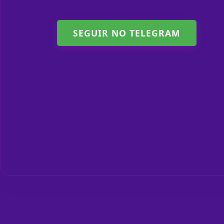
SEGUIR NO TELEGRAM