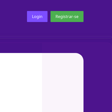
Login
Registrar-se