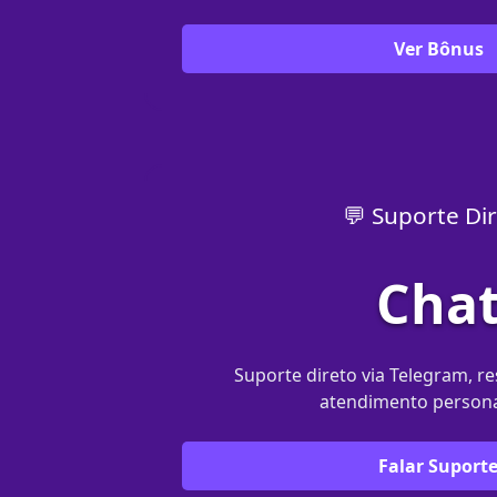
Ver Bônus
💬 Suporte Di
Cha
Suporte direto via Telegram, r
atendimento persona
Falar Suport