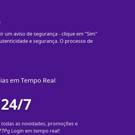
m
ir um aviso de segurança - clique em "Sim"
 autenticidade e segurança. O processo de
cias em Tempo Real
24/7
e todas as novidades, promoções e
77Pg Login em tempo real!