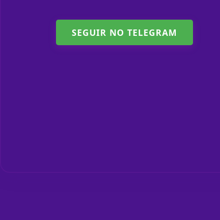
SEGUIR NO TELEGRAM