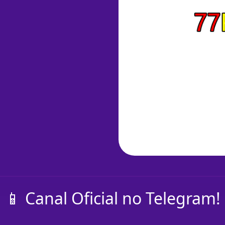
📱 Canal Oficial no Telegram!