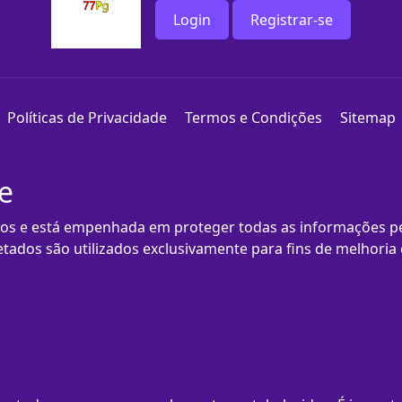
Login
Registrar-se
Políticas de Privacidade
Termos e Condições
Sitemap
de
rios e está empenhada em proteger todas as informações p
tados são utilizados exclusivamente para fins de melhoria