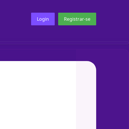
Login
Registrar-se