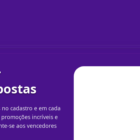
r
postas
 no cadastro e em cada
 promoções incríveis e
unte-se aos vencedores