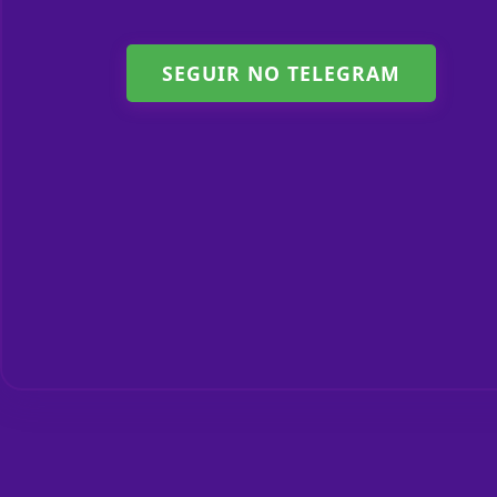
SEGUIR NO TELEGRAM