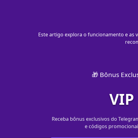
Este artigo explora o funcionamento e as
recom
🎁 Bônus Exclu
VIP
Receba bônus exclusivos do Telegra
e códigos promocionai