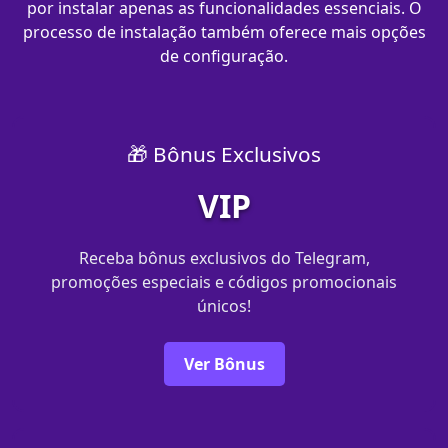
por instalar apenas as funcionalidades essenciais. O
processo de instalação também oferece mais opções
de configuração.
🎁 Bônus Exclusivos
VIP
Receba bônus exclusivos do Telegram,
promoções especiais e códigos promocionais
únicos!
Ver Bônus