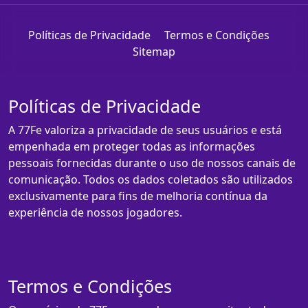
Políticas de Privacidade
Termos e Condições
Sitemap
Políticas de Privacidade
A 77Fe valoriza a privacidade de seus usuários e está
empenhada em proteger todas as informações
pessoais fornecidas durante o uso de nossos canais de
comunicação. Todos os dados coletados são utilizados
exclusivamente para fins de melhoria contínua da
experiência de nossos jogadores.
Termos e Condições