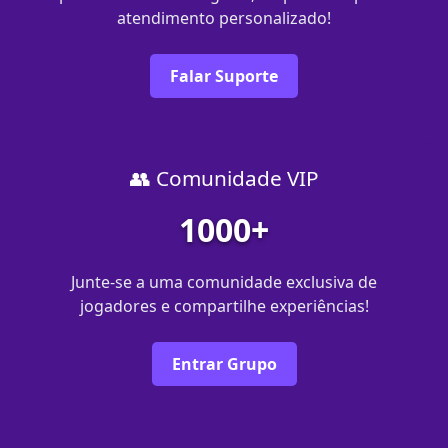
atendimento personalizado!
Falar Suporte
👥 Comunidade VIP
1000+
Junte-se a uma comunidade exclusiva de
jogadores e compartilhe experiências!
Entrar Grupo