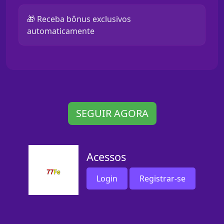
🎁 Receba bônus exclusivos
automaticamente
SEGUIR AGORA
Acessos
Login
Registrar-se