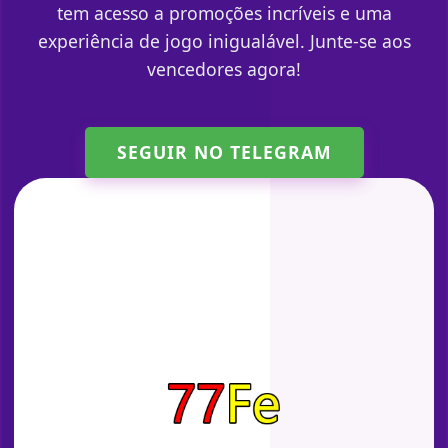
tem acesso a promoções incríveis e uma
experiência de jogo inigualável. Junte-se aos
vencedores agora!
SEGUIR NO TELEGRAM