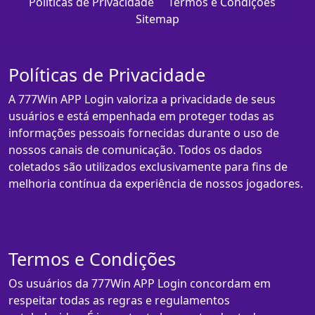
Políticas de Privacidade
Termos e Condições
Sitemap
Políticas de Privacidade
A 777Win APP Login valoriza a privacidade de seus
usuários e está empenhada em proteger todas as
informações pessoais fornecidas durante o uso de
nossos canais de comunicação. Todos os dados
coletados são utilizados exclusivamente para fins de
melhoria contínua da experiência de nossos jogadores.
Termos e Condições
Os usuários da 777Win APP Login concordam em
respeitar todas as regras e regulamentos