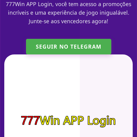
777Win APP Login, você tem acesso a promoções
incríveis e uma experiência de jogo inigualável.
Junte-se aos vencedores agora!
SEGUIR NO TELEGRAM