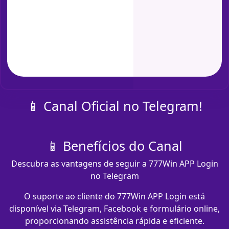
📱 Canal Oficial no Telegram!
📱 Benefícios do Canal
Descubra as vantagens de seguir a 777Win APP Login
no Telegram
O suporte ao cliente do 777Win APP Login está
disponível via Telegram, Facebook e formulário online,
proporcionando assistência rápida e eficiente.