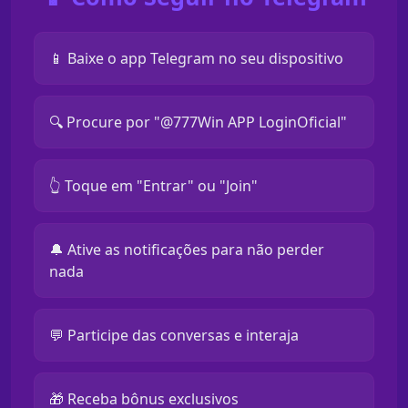
📱 Baixe o app Telegram no seu dispositivo
🔍 Procure por "@777Win APP LoginOficial"
👆 Toque em "Entrar" ou "Join"
🔔 Ative as notificações para não perder
nada
💬 Participe das conversas e interaja
🎁 Receba bônus exclusivos