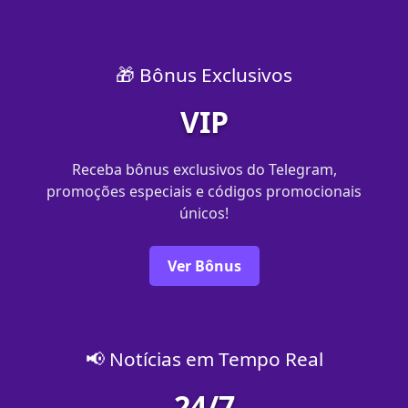
🎁 Bônus Exclusivos
VIP
Receba bônus exclusivos do Telegram,
promoções especiais e códigos promocionais
únicos!
Ver Bônus
📢 Notícias em Tempo Real
24/7