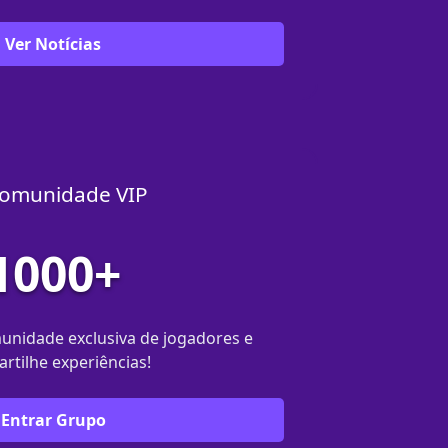
Ver Notícias
Comunidade VIP
1000+
unidade exclusiva de jogadores e
rtilhe experiências!
Entrar Grupo