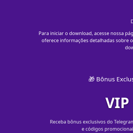
D
Para iniciar o download, acesse nossa pág
oferece informações detalhadas sobre o c
dow
🎁 Bônus Exclu
VIP
Receba bônus exclusivos do Telegra
e códigos promocionai