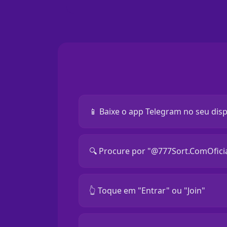
📱 Baixe o app Telegram no seu disp
🔍 Procure por "@777Sort.ComOficia
👆 Toque em "Entrar" ou "Join"