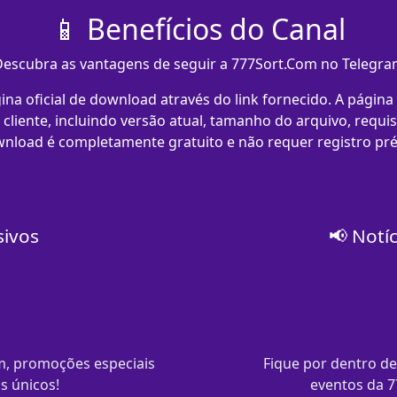
📱 Benefícios do Canal
escubra as vantagens de seguir a 777Sort.Com no Telegr
ina oficial de download através do link fornecido. A págin
liente, incluindo versão atual, tamanho do arquivo, requis
nload é completamente gratuito e não requer registro pré
sivos
📢 Notí
m, promoções especiais
Fique por dentro d
s únicos!
eventos da 7