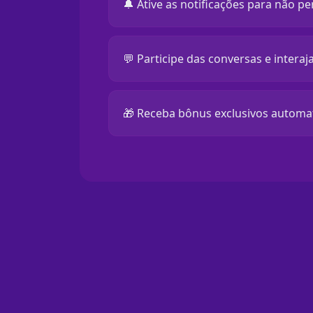
🔔 Ative as notificações para não p
💬 Participe das conversas e interaj
🎁 Receba bônus exclusivos autom