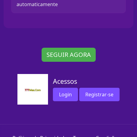
automaticamente
SEGUIR AGORA
Acessos
Login
Registrar-se