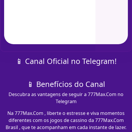
📱 Canal Oficial no Telegram!
📱 Benefícios do Canal
Descubra as vantagens de seguir a 777Max.Com no
Telegram
Na 777Max.Com , liberte o estresse e viva momentos
diferentes com os jogos de cassino da 777Max.Com
Brasil , que te acompanham em cada instante de lazer.