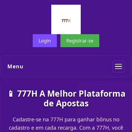
Login
Registrar-se
Menu
📱 777H A Melhor Plataforma
de Apostas
Cadastre-se na 777H para ganhar bônus no
cadastro e em cada recarga. Com a 777H, você