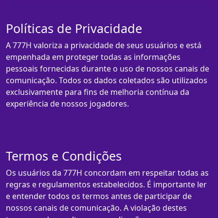
Políticas de Privacidade
A 777H valoriza a privacidade de seus usuários e está
empenhada em proteger todas as informações
pessoais fornecidas durante o uso de nossos canais de
comunicação. Todos os dados coletados são utilizados
exclusivamente para fins de melhoria contínua da
experiência de nossos jogadores.
Termos e Condições
Os usuários da 777H concordam em respeitar todas as
regras e regulamentos estabelecidos. É importante ler
e entender todos os termos antes de participar de
nossos canais de comunicação. A violação destes