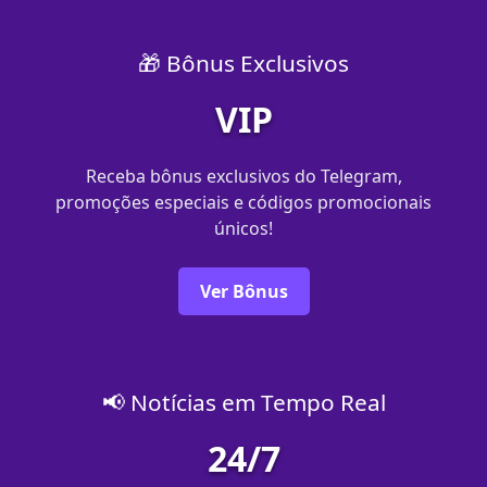
🎁 Bônus Exclusivos
VIP
Receba bônus exclusivos do Telegram,
promoções especiais e códigos promocionais
únicos!
Ver Bônus
📢 Notícias em Tempo Real
24/7