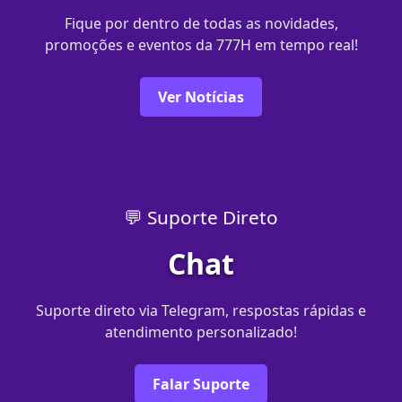
Fique por dentro de todas as novidades,
promoções e eventos da 777H em tempo real!
Ver Notícias
💬 Suporte Direto
Chat
Suporte direto via Telegram, respostas rápidas e
atendimento personalizado!
Falar Suporte