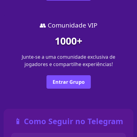
👥 Comunidade VIP
1000+
Junte-se a uma comunidade exclusiva de
jogadores e compartilhe experiências!
Entrar Grupo
📱 Como Seguir no Telegram