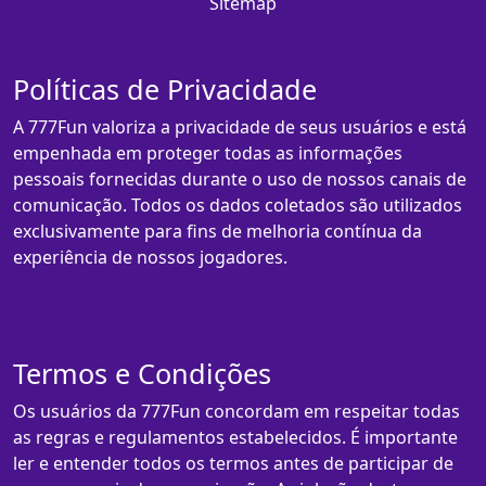
Sitemap
Políticas de Privacidade
A 777Fun valoriza a privacidade de seus usuários e está
empenhada em proteger todas as informações
pessoais fornecidas durante o uso de nossos canais de
comunicação. Todos os dados coletados são utilizados
exclusivamente para fins de melhoria contínua da
experiência de nossos jogadores.
Termos e Condições
Os usuários da 777Fun concordam em respeitar todas
as regras e regulamentos estabelecidos. É importante
ler e entender todos os termos antes de participar de