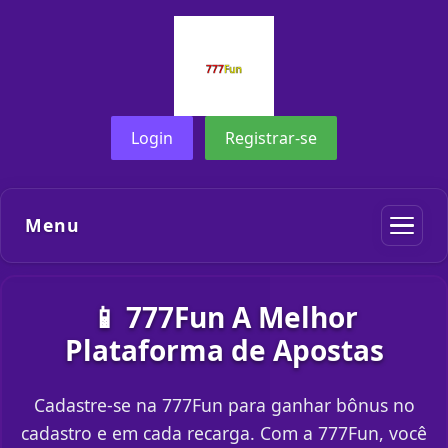
Login
Registrar-se
Menu
📱 777Fun A Melhor
Plataforma de Apostas
Cadastre-se na 777Fun para ganhar bônus no
cadastro e em cada recarga. Com a 777Fun, você