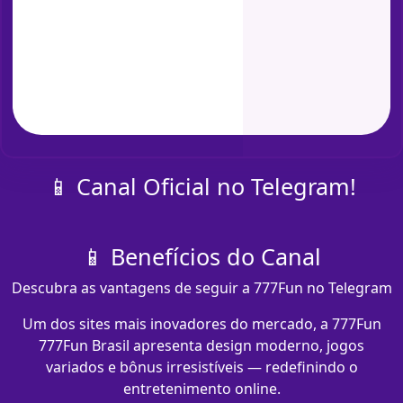
📱 Canal Oficial no Telegram!
📱 Benefícios do Canal
Descubra as vantagens de seguir a 777Fun no Telegram
Um dos sites mais inovadores do mercado, a 777Fun
777Fun Brasil apresenta design moderno, jogos
variados e bônus irresistíveis — redefinindo o
entretenimento online.