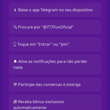
📱 Baixe o app Telegram no seu dispositivo
🔍 Procure por "@777FunOficial"
👆 Toque em "Entrar" ou "Join"
🔔 Ative as notificações para não perder
nada
💬 Participe das conversas e interaja
🎁 Receba bônus exclusivos
automaticamente