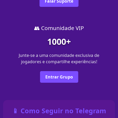
Falar Suporte
👥 Comunidade VIP
1000+
Junte-se a uma comunidade exclusiva de
jogadores e compartilhe experiências!
Entrar Grupo
📱 Como Seguir no Telegram