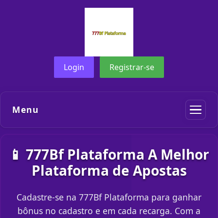
Login
Registrar-se
Menu
📱 777Bf Plataforma A Melhor
Plataforma de Apostas
Cadastre-se na 777Bf Plataforma para ganhar
bônus no cadastro e em cada recarga. Com a