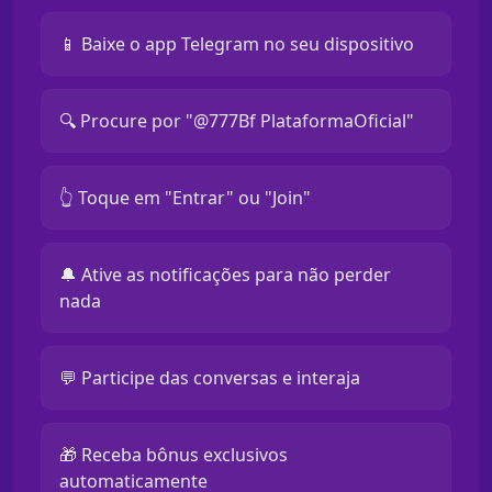
📱 Baixe o app Telegram no seu dispositivo
🔍 Procure por "@777Bf PlataformaOficial"
👆 Toque em "Entrar" ou "Join"
🔔 Ative as notificações para não perder
nada
💬 Participe das conversas e interaja
🎁 Receba bônus exclusivos
automaticamente