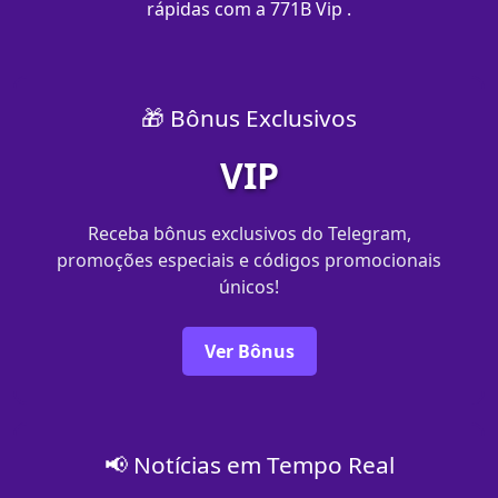
rápidas com a 771B Vip .
🎁 Bônus Exclusivos
VIP
Receba bônus exclusivos do Telegram,
promoções especiais e códigos promocionais
únicos!
Ver Bônus
📢 Notícias em Tempo Real