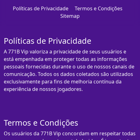
Políticas de Privacidade
Termos e Condições
Sitemap
Políticas de Privacidade
A 771B Vip valoriza a privacidade de seus usuários e
está empenhada em proteger todas as informações
pessoais fornecidas durante o uso de nossos canais de
comunicação. Todos os dados coletados são utilizados
exclusivamente para fins de melhoria contínua da
experiência de nossos jogadores.
Termos e Condições
Os usuários da 771B Vip concordam em respeitar todas