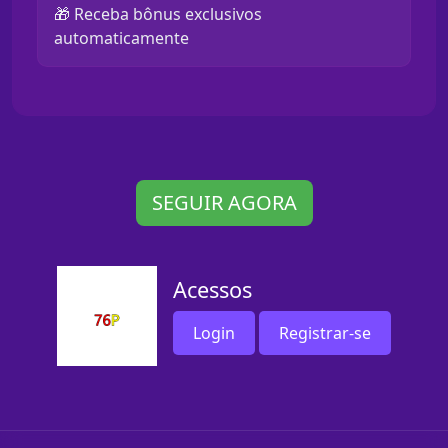
🎁 Receba bônus exclusivos
automaticamente
SEGUIR AGORA
Acessos
Login
Registrar-se