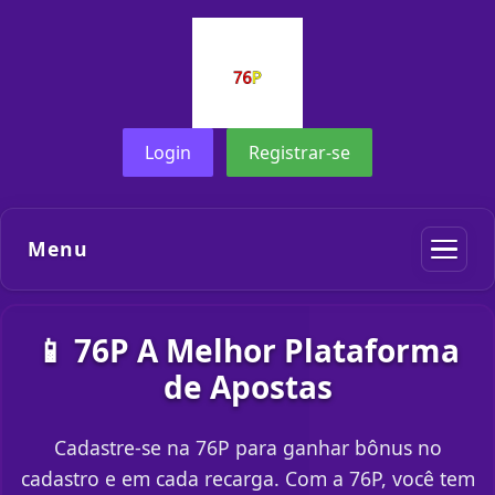
Login
Registrar-se
Menu
📱 76P A Melhor Plataforma
de Apostas
Cadastre-se na 76P para ganhar bônus no
cadastro e em cada recarga. Com a 76P, você tem