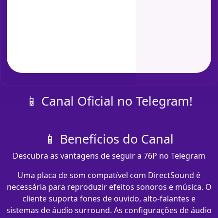
📱 Canal Oficial no Telegram!
📱 Benefícios do Canal
Descubra as vantagens de seguir a 76P no Telegram
Uma placa de som compatível com DirectSound é
necessária para reproduzir efeitos sonoros e música. O
cliente suporta fones de ouvido, alto-falantes e
sistemas de áudio surround. As configurações de áudio