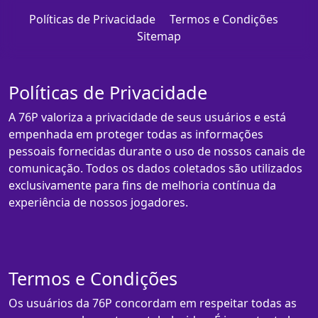
Políticas de Privacidade
Termos e Condições
Sitemap
Políticas de Privacidade
A 76P valoriza a privacidade de seus usuários e está
empenhada em proteger todas as informações
pessoais fornecidas durante o uso de nossos canais de
comunicação. Todos os dados coletados são utilizados
exclusivamente para fins de melhoria contínua da
experiência de nossos jogadores.
Termos e Condições
Os usuários da 76P concordam em respeitar todas as