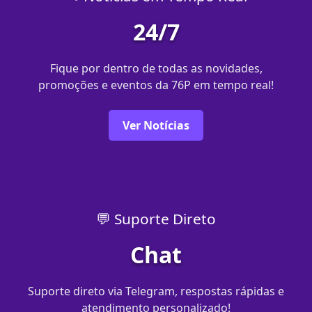
24/7
Fique por dentro de todas as novidades,
promoções e eventos da 76P em tempo real!
Ver Notícias
💬 Suporte Direto
Chat
Suporte direto via Telegram, respostas rápidas e
atendimento personalizado!