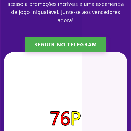
acesso a promoções incríveis e uma experiência
de jogo inigualável. Junte-se aos vencedores
agora!
SEGUIR NO TELEGRAM