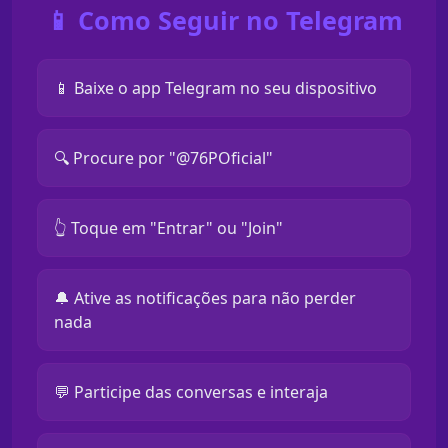
📱 Como Seguir no Telegram
📱 Baixe o app Telegram no seu dispositivo
🔍 Procure por "@76POficial"
👆 Toque em "Entrar" ou "Join"
🔔 Ative as notificações para não perder
nada
💬 Participe das conversas e interaja