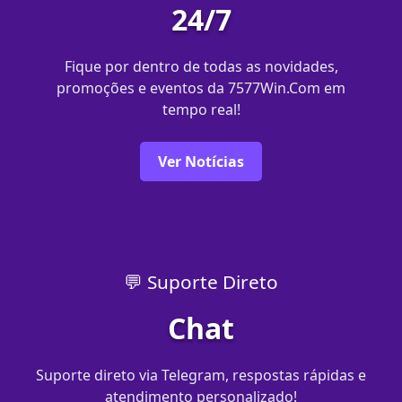
24/7
Fique por dentro de todas as novidades,
promoções e eventos da 7577Win.Com em
tempo real!
Ver Notícias
💬 Suporte Direto
Chat
Suporte direto via Telegram, respostas rápidas e
atendimento personalizado!