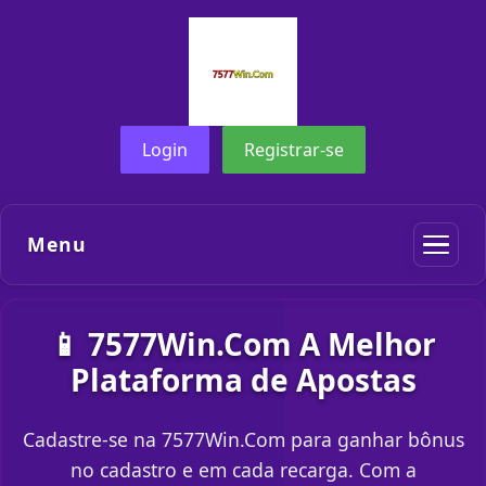
Login
Registrar-se
Menu
📱 7577Win.Com A Melhor
Plataforma de Apostas
Cadastre-se na 7577Win.Com para ganhar bônus
no cadastro e em cada recarga. Com a