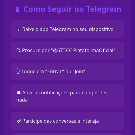
📱 Como Seguir no Telegram
📱 Baixe o app Telegram no seu dispositivo
🔍 Procure por "@6TT.CC PlataformaOficial"
👆 Toque em "Entrar" ou "Join"
🔔 Ative as notificações para não perder
nada
💬 Participe das conversas e interaja