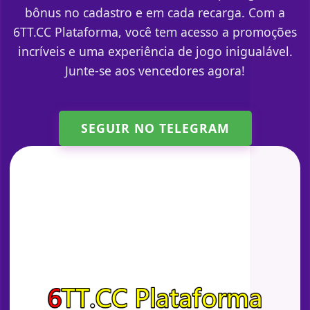
bônus no cadastro e em cada recarga. Com a
6TT.CC Plataforma, você tem acesso a promoções
incríveis e uma experiência de jogo inigualável.
Junte-se aos vencedores agora!
SEGUIR NO TELEGRAM