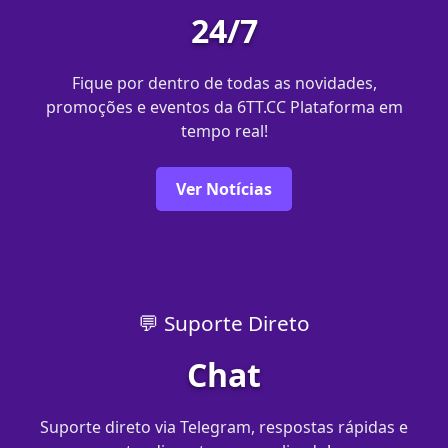
24/7
Fique por dentro de todas as novidades,
promoções e eventos da 6TT.CC Plataforma em
tempo real!
Ver Notícias
💬 Suporte Direto
Chat
Suporte direto via Telegram, respostas rápidas e