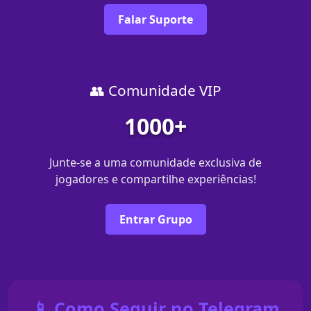
Falar Suporte
👥 Comunidade VIP
1000+
Junte-se a uma comunidade exclusiva de
jogadores e compartilhe experiências!
Entrar Grupo
📱 Como Seguir no Telegram