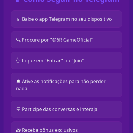
📱 Baixe o app Telegram no seu dispositivo
🔍 Procure por "@6R GameOficial"
👆 Toque em "Entrar" ou "Join"
🔔 Ative as notificações para não perder
nada
💬 Participe das conversas e interaja
🎁 Receba bônus exclusivos