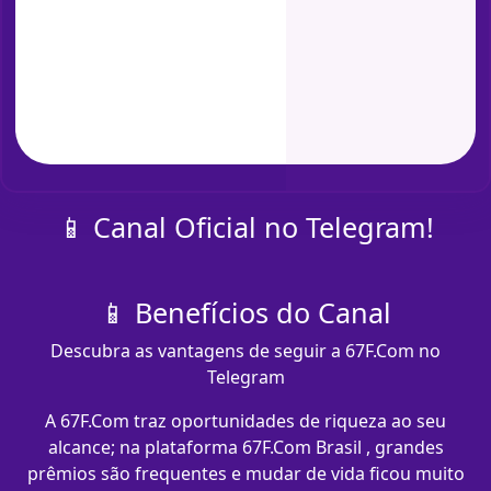
📱 Canal Oficial no Telegram!
📱 Benefícios do Canal
Descubra as vantagens de seguir a 67F.Com no
Telegram
A 67F.Com traz oportunidades de riqueza ao seu
alcance; na plataforma 67F.Com Brasil , grandes
prêmios são frequentes e mudar de vida ficou muito