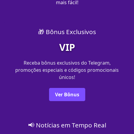
mais fácil!
🎁 Bônus Exclusivos
VIP
Receba bônus exclusivos do Telegram,
promoções especiais e códigos promocionais
únicos!
Ver Bônus
📢 Notícias em Tempo Real