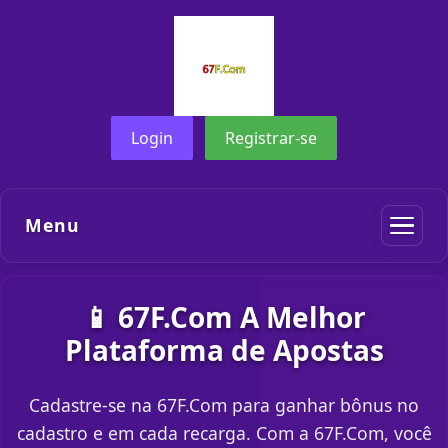
Login
Registrar-se
Menu
📱 67F.Com A Melhor
Plataforma de Apostas
Cadastre-se na 67F.Com para ganhar bônus no
cadastro e em cada recarga. Com a 67F.Com, você