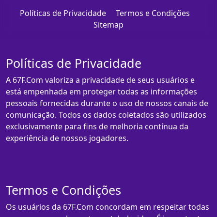
Políticas de Privacidade
Termos e Condições
Sitemap
Políticas de Privacidade
A 67F.Com valoriza a privacidade de seus usuários e
está empenhada em proteger todas as informações
pessoais fornecidas durante o uso de nossos canais de
comunicação. Todos os dados coletados são utilizados
exclusivamente para fins de melhoria contínua da
experiência de nossos jogadores.
Termos e Condições
Os usuários da 67F.Com concordam em respeitar todas