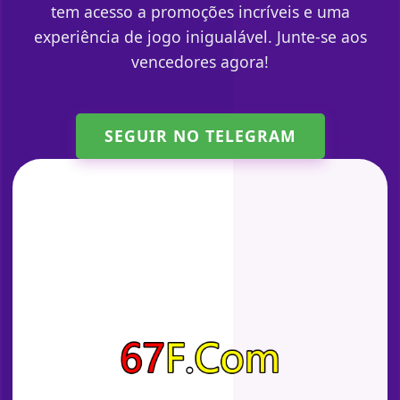
tem acesso a promoções incríveis e uma
experiência de jogo inigualável. Junte-se aos
vencedores agora!
SEGUIR NO TELEGRAM