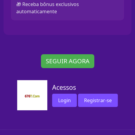
🎁 Receba bônus exclusivos
automaticamente
SEGUIR AGORA
Acessos
Login
Registrar-se