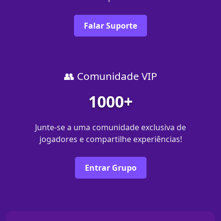
Falar Suporte
👥 Comunidade VIP
1000+
Junte-se a uma comunidade exclusiva de
jogadores e compartilhe experiências!
Entrar Grupo