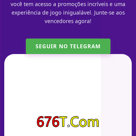
você tem acesso a promoções incríveis e uma
experiência de jogo inigualável. Junte-se aos
vencedores agora!
SEGUIR NO TELEGRAM