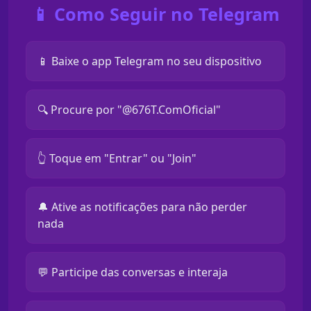
📱 Como Seguir no Telegram
📱 Baixe o app Telegram no seu dispositivo
🔍 Procure por "@676T.ComOficial"
👆 Toque em "Entrar" ou "Join"
🔔 Ative as notificações para não perder
nada
💬 Participe das conversas e interaja