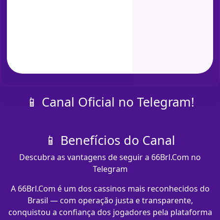
📱 Canal Oficial no Telegram!
📱 Benefícios do Canal
Descubra as vantagens de seguir a 66Brl.Com no
Telegram
A 66Brl.Com é um dos cassinos mais reconhecidos do
Brasil — com operação justa e transparente,
conquistou a confiança dos jogadores pela plataforma