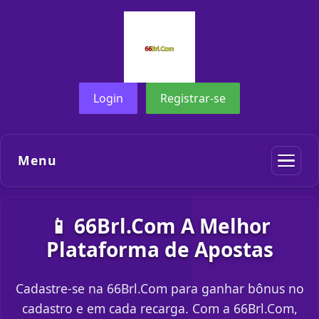
Login
Registrar-se
Menu
📱 66Brl.Com A Melhor
Plataforma de Apostas
Cadastre-se na 66Brl.Com para ganhar bônus no
cadastro e em cada recarga. Com a 66Brl.Com,