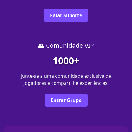
Falar Suporte
👥 Comunidade VIP
1000+
Junte-se a uma comunidade exclusiva de
jogadores e compartilhe experiências!
Entrar Grupo