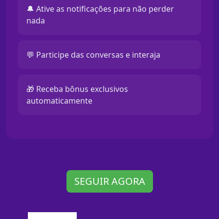
🔔 Ative as notificações para não perder
nada
💬 Participe das conversas e interaja
🎁 Receba bônus exclusivos
automaticamente
SEGUIR AGORA