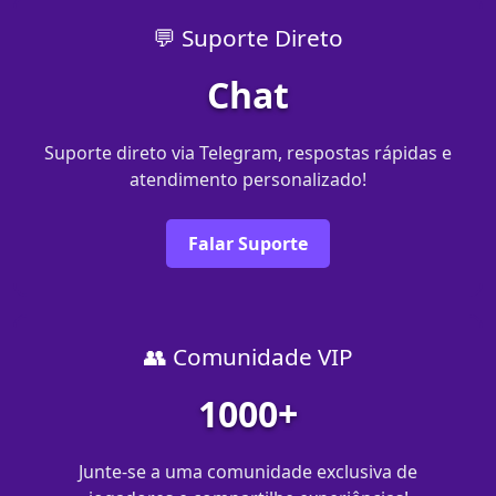
💬 Suporte Direto
Chat
Suporte direto via Telegram, respostas rápidas e
atendimento personalizado!
Falar Suporte
👥 Comunidade VIP
1000+
Junte-se a uma comunidade exclusiva de