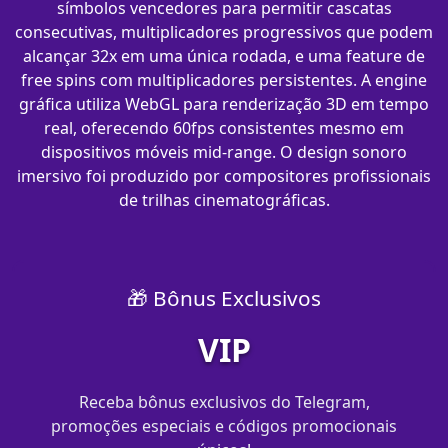
símbolos vencedores para permitir cascatas
consecutivas, multiplicadores progressivos que podem
alcançar 32x em uma única rodada, e uma feature de
free spins com multiplicadores persistentes. A engine
gráfica utiliza WebGL para renderização 3D em tempo
real, oferecendo 60fps consistentes mesmo em
dispositivos móveis mid-range. O design sonoro
imersivo foi produzido por compositores profissionais
de trilhas cinematográficas.
🎁 Bônus Exclusivos
VIP
Receba bônus exclusivos do Telegram,
promoções especiais e códigos promocionais