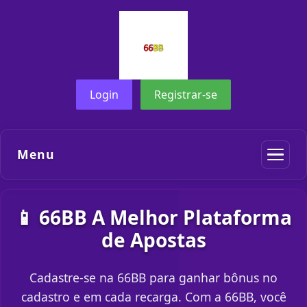
Login
Registrar-se
Menu
📱 66BB A Melhor Plataforma
de Apostas
Cadastre-se na 66BB para ganhar bônus no
cadastro e em cada recarga. Com a 66BB, você