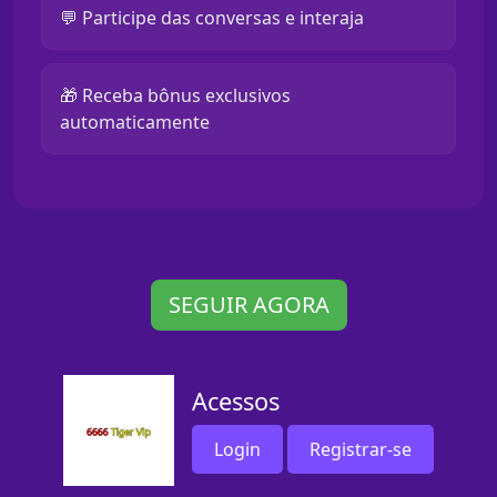
💬 Participe das conversas e interaja
🎁 Receba bônus exclusivos
automaticamente
SEGUIR AGORA
Acessos
Login
Registrar-se