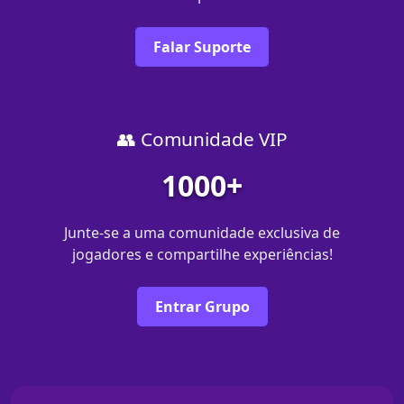
Falar Suporte
👥 Comunidade VIP
1000+
Junte-se a uma comunidade exclusiva de
jogadores e compartilhe experiências!
Entrar Grupo