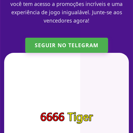
você tem acesso a promoções incríveis e uma
experiência de jogo inigualável. Junte-se aos
vencedores agora!
SEGUIR NO TELEGRAM