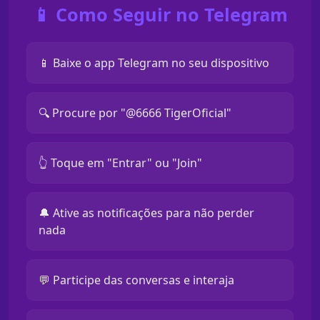
📱 Como Seguir no Telegram
📱 Baixe o app Telegram no seu dispositivo
🔍 Procure por "@6666 TigerOficial"
👆 Toque em "Entrar" ou "Join"
🔔 Ative as notificações para não perder
nada
💬 Participe das conversas e interaja