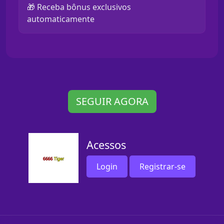
🎁 Receba bônus exclusivos
automaticamente
SEGUIR AGORA
Acessos
Login
Registrar-se