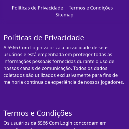
Políticas de Privacidade
Termos e Condições
Sitemap
Políticas de Privacidade
A 6566 Com Login valoriza a privacidade de seus
usuários e está empenhada em proteger todas as
informações pessoais fornecidas durante o uso de
nossos canais de comunicação. Todos os dados
coletados são utilizados exclusivamente para fins de
melhoria contínua da experiência de nossos jogadores.
Termos e Condições
Os usuários da 6566 Com Login concordam em