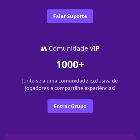
Falar Suporte
👥 Comunidade VIP
1000+
Junte-se a uma comunidade exclusiva de
jogadores e compartilhe experiências!
Entrar Grupo