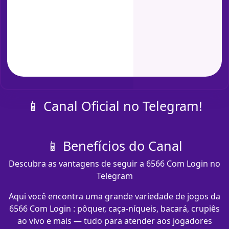
📱 Canal Oficial no Telegram!
📱 Benefícios do Canal
Descubra as vantagens de seguir a 6566 Com Login no
Telegram
Aqui você encontra uma grande variedade de jogos da
6566 Com Login : pôquer, caça-níqueis, bacará, crupiês
ao vivo e mais — tudo para atender aos jogadores