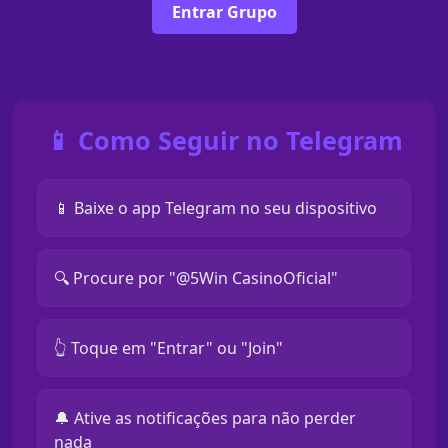
Entrar Grupo
📱 Como Seguir no Telegram
📱 Baixe o app Telegram no seu dispositivo
🔍 Procure por "@5Win CasinoOficial"
👆 Toque em "Entrar" ou "Join"
🔔 Ative as notificações para não perder
nada