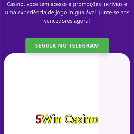
Casino, você tem acesso a promoções incríveis e
uma experiência de jogo inigualável. Junte-se aos
vencedores agora!
SEGUIR NO TELEGRAM