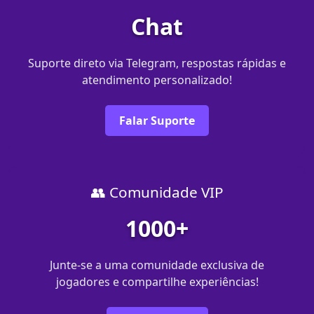
Chat
Suporte direto via Telegram, respostas rápidas e
atendimento personalizado!
Falar Suporte
👥 Comunidade VIP
1000+
Junte-se a uma comunidade exclusiva de
jogadores e compartilhe experiências!