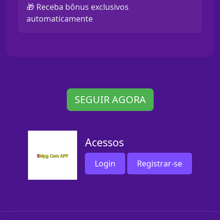
🎁 Receba bônus exclusivos
automaticamente
SEGUIR AGORA
Acessos
Login
Registrar-se