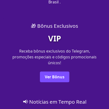
Brasil .
🎁 Bônus Exclusivos
VIP
Receba bônus exclusivos do Telegram,
promoções especiais e códigos promocionais
únicos!
Ver Bônus
📢 Notícias em Tempo Real