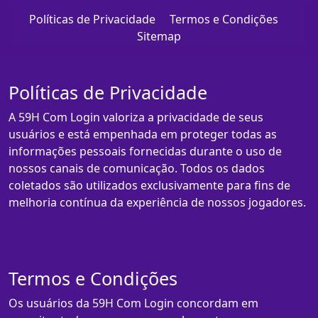
Políticas de Privacidade
Termos e Condições
Sitemap
Políticas de Privacidade
A 59H Com Login valoriza a privacidade de seus
usuários e está empenhada em proteger todas as
informações pessoais fornecidas durante o uso de
nossos canais de comunicação. Todos os dados
coletados são utilizados exclusivamente para fins de
melhoria contínua da experiência de nossos jogadores.
Termos e Condições
Os usuários da 59H Com Login concordam em