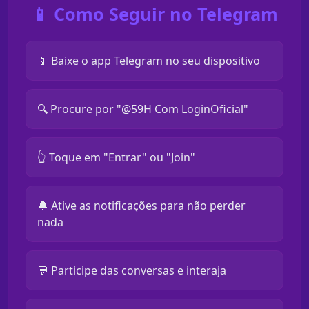
📱 Como Seguir no Telegram
📱 Baixe o app Telegram no seu dispositivo
🔍 Procure por "@59H Com LoginOficial"
👆 Toque em "Entrar" ou "Join"
🔔 Ative as notificações para não perder
nada
💬 Participe das conversas e interaja