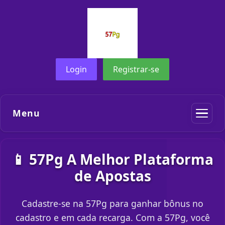
Login
Registrar-se
Menu
📱 57Pg A Melhor Plataforma
de Apostas
Cadastre-se na 57Pg para ganhar bônus no
cadastro e em cada recarga. Com a 57Pg, você