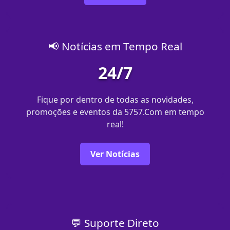
📢 Notícias em Tempo Real
24/7
Fique por dentro de todas as novidades,
promoções e eventos da 5757.Com em tempo
real!
Ver Notícias
💬 Suporte Direto