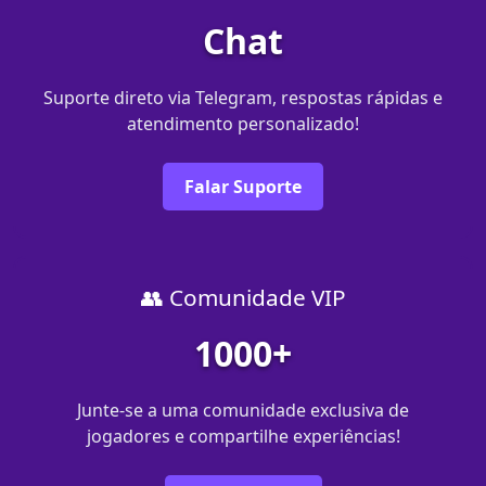
Chat
Suporte direto via Telegram, respostas rápidas e
atendimento personalizado!
Falar Suporte
👥 Comunidade VIP
1000+
Junte-se a uma comunidade exclusiva de
jogadores e compartilhe experiências!