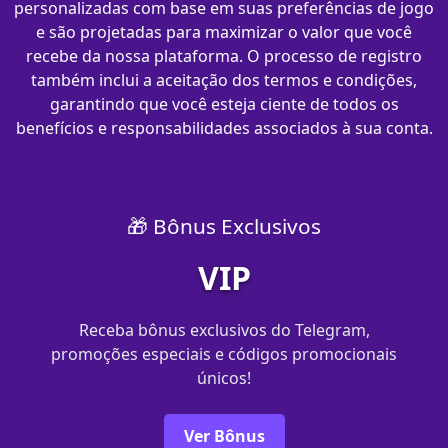
personalizadas com base em suas preferências de jogo
e são projetadas para maximizar o valor que você
recebe da nossa plataforma. O processo de registro
também inclui a aceitação dos termos e condições,
garantindo que você esteja ciente de todos os
benefícios e responsabilidades associados à sua conta.
🎁 Bônus Exclusivos
VIP
Receba bônus exclusivos do Telegram,
promoções especiais e códigos promocionais
únicos!
Ver Bônus