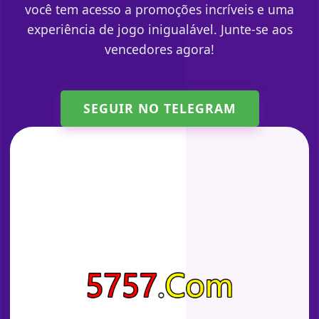
você tem acesso a promoções incríveis e uma
experiência de jogo inigualável. Junte-se aos
vencedores agora!
SEGUIR NO TELEGRAM