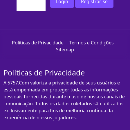
Login
Registrar-se
Políticas de Privacidade
Termos e Condições
Sitemap
Políticas de Privacidade
A 5757.Com valoriza a privacidade de seus usuários e
está empenhada em proteger todas as informações
pessoais fornecidas durante o uso de nossos canais de
comunicação. Todos os dados coletados são utilizados
exclusivamente para fins de melhoria contínua da
experiência de nossos jogadores.