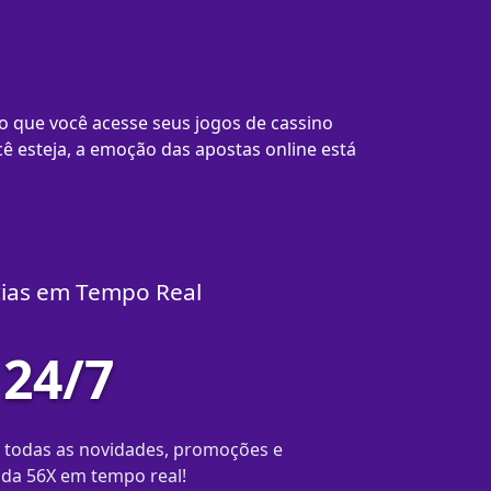
o que você acesse seus jogos de cassino
ê esteja, a emoção das apostas online está
cias em Tempo Real
24/7
e todas as novidades, promoções e
 da 56X em tempo real!