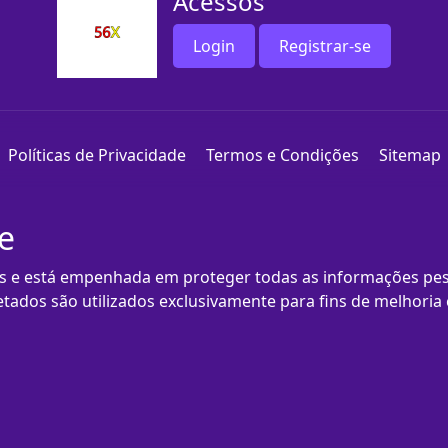
Acessos
Login
Registrar-se
Políticas de Privacidade
Termos e Condições
Sitemap
de
ios e está empenhada em proteger todas as informações pe
tados são utilizados exclusivamente para fins de melhoria