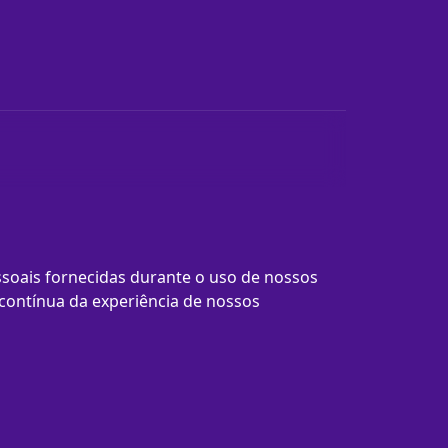
ssoais fornecidas durante o uso de nossos
 contínua da experiência de nossos