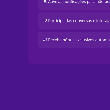
🔔 Ative as notificações para não p
💬 Participe das conversas e interaj
🎁 Receba bônus exclusivos autom