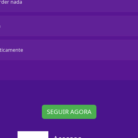
erder nada
a
aticamente
SEGUIR AGORA