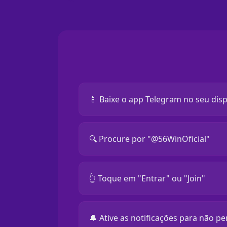
📱 Baixe o app Telegram no seu disp
🔍 Procure por "@56WinOficial"
👆 Toque em "Entrar" ou "Join"
🔔 Ative as notificações para não p