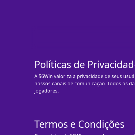
Políticas de Privacida
A 56Win valoriza a privacidade de seus usu
nossos canais de comunicação. Todos os dad
jogadores.
Termos e Condições