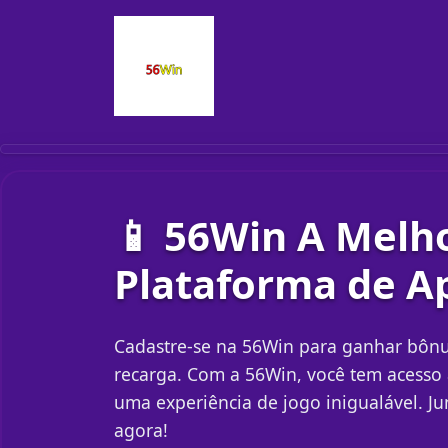
📱 56Win A Melh
Plataforma de A
Cadastre-se na 56Win para ganhar bônu
recarga. Com a 56Win, você tem acesso 
uma experiência de jogo inigualável. J
agora!