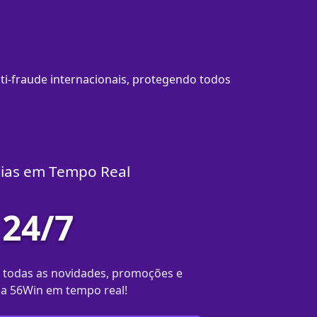
ti-fraude internacionais, protegendo todos
cias em Tempo Real
24/7
e todas as novidades, promoções e
a 56Win em tempo real!