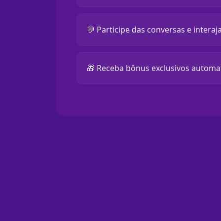
💬 Participe das conversas e interaj
🎁 Receba bônus exclusivos autom