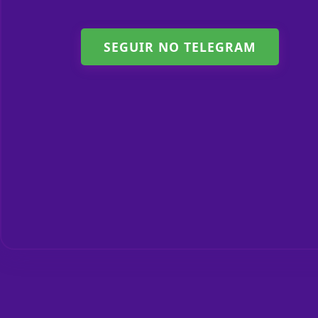
SEGUIR NO TELEGRAM